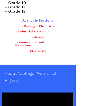
- Grade 10
- Grade 11
- Grade 12
Available Sections
- Biology - Chemistry
- Industrial electronics
- Literary
- Commercial and
Management
- Electricity
About "
Collège
Yvemarcel
Righini"