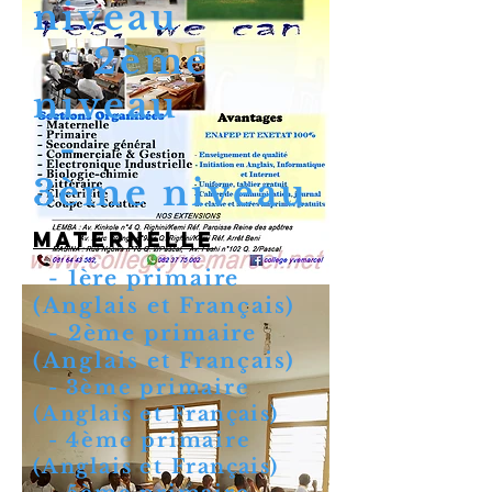
niveau
- 2ème
niveau
-
3ème niveau
maternelle
- 1ère primaire
(Anglais et
Français
)
- 2ème primaire
(Anglais et
Français
)
- 3ème primaire
(Anglais et
Français
)
- 4ème primaire
(Anglais et
Français
)