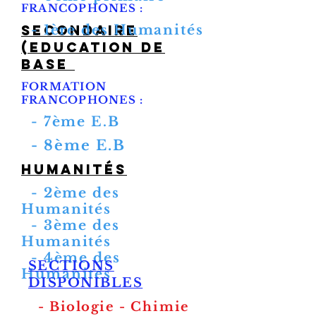
FRANCOPHONES :
Secondaire
- 1ère des Humanités
(Education de
base
FORMATION
FRANCOPHONES :
- 7ème E.B
- 8ème E.B
humanités
- 2ème des
Humanités
- 3ème des
Humanités
- 4ème des
SECTIONS
Humanités
DISPONIBLES
-
Biologie
- Chimie