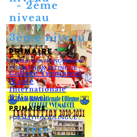
- 2ème
niveau
-
3ème niveau
primaire
FORMATION FRANCOPHONE :
FORMATION BILINGUE :
Collège
Yvemarcel
(Ecole
Internationale
Bilingue)
primaire
FORMATION BILINGUE :
- 1ère